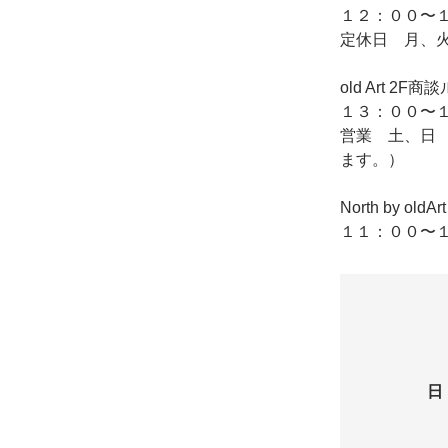
１２：００〜１
定休日 月、
old Art
１３：００〜１
営業 土、日
ます。）
North by o
１１：００〜１
日