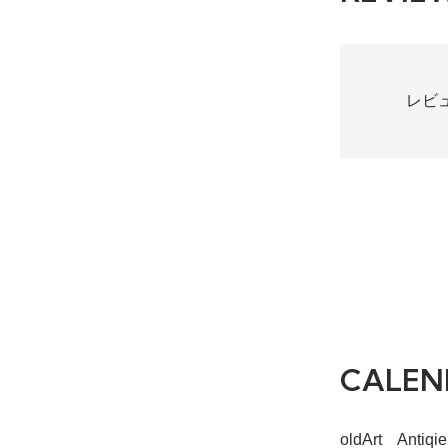
レビ
CALEN
oldArt Ant