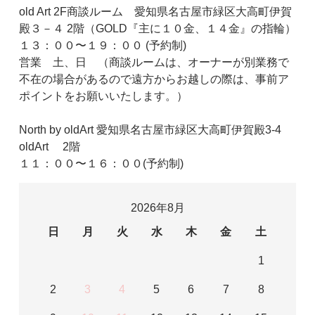
old Art 2F商談ルーム 愛知県名古屋市緑区大高町伊賀
殿３－４ 2階（GOLD『主に１０金、１４金』の指輪）
１３：００〜１９：００ (予約制)
営業 土、日 （商談ルームは、オーナーが別業務で
不在の場合があるので遠方からお越しの際は、事前ア
ポイントをお願いいたします。）
North by oldArt 愛知県名古屋市緑区大高町伊賀殿3-4
oldArt 2階
１１：００〜１６：００(予約制)
2026年8月
日
月
火
水
木
金
土
1
2
3
4
5
6
7
8