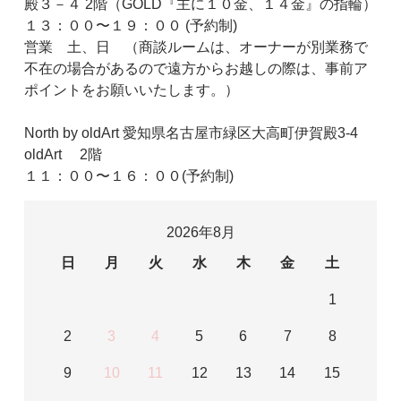
殿３－４ 2階（GOLD『主に１０金、１４金』の指輪）
１３：００〜１９：００ (予約制)
営業 土、日 （商談ルームは、オーナーが別業務で
不在の場合があるので遠方からお越しの際は、事前ア
ポイントをお願いいたします。）
North by oldArt 愛知県名古屋市緑区大高町伊賀殿3-4
oldArt 2階
１１：００〜１６：００(予約制)
2026年8月
日
月
火
水
木
金
土
1
2
3
4
5
6
7
8
9
10
11
12
13
14
15