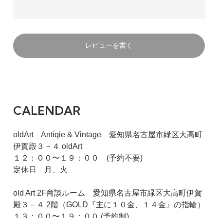
レビューを書く
CALENDAR
oldArt Antiqie & Vintage 愛知県名古屋市緑区大高町
伊賀殿３－４ oldArt
１２：００〜１９：００ (予約不要)
定休日 月、火
old Art 2F商談ルーム 愛知県名古屋市緑区大高町伊賀
殿３－４ 2階（GOLD『主に１０金、１４金』の指輪）
１３：００〜１９：００ (予約制)