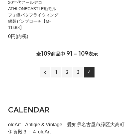
30年代アールデコ
ATHLONECASTLE船モル
フォ蝶バタフライウィング
銀製ピンブローチ【M-
11468】
0円(内税)
109
91 - 109
全
商品中
表示
1
2
3
4
CALENDAR
oldArt Antiqie & Vintage 愛知県名古屋市緑区大高町
伊賀殿３－４ oldArt