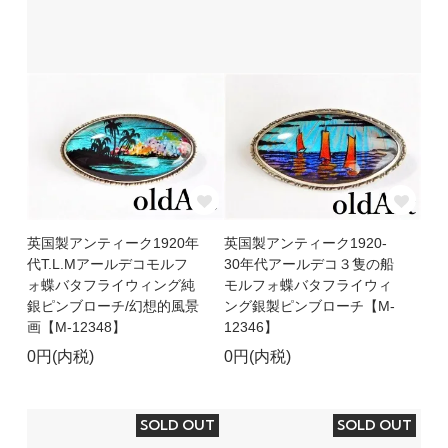
英国製アンティーク1920年
英国製アンティーク1920-
代T.L.Mアールデコモルフ
30年代アールデコ３隻の船
ォ蝶バタフライウィング純
モルフォ蝶バタフライウィ
銀ピンブローチ/幻想的風景
ング銀製ピンブローチ【M-
画【M-12348】
12346】
0円(内税)
0円(内税)
SOLD OUT
SOLD OUT