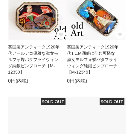
英国製アンティーク1920年
英国製アンティーク1920年
代アールデコ優雅な淑女モ
代T.L.M湖畔に佇む可憐な
ルフォ蝶バタフライウィン
淑女モルフォ蝶バタフライ
グ純銀ピンブローチ【M-
ウィング純銀ピンブローチ
12350】
【M-12349】
0円(内税)
0円(内税)
SOLD OUT
SOLD OUT