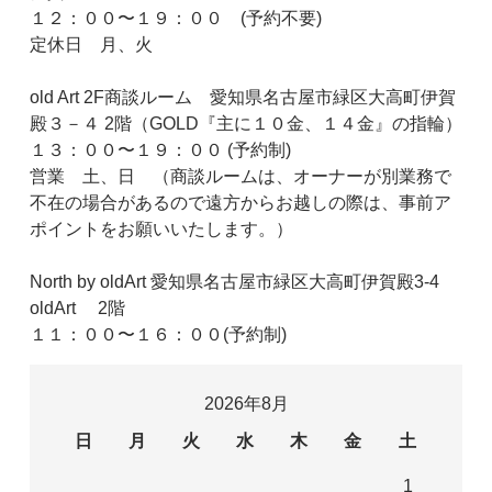
１２：００〜１９：００ (予約不要)
定休日 月、火
old Art 2F商談ルーム 愛知県名古屋市緑区大高町伊賀
殿３－４ 2階（GOLD『主に１０金、１４金』の指輪）
１３：００〜１９：００ (予約制)
営業 土、日 （商談ルームは、オーナーが別業務で
不在の場合があるので遠方からお越しの際は、事前ア
ポイントをお願いいたします。）
North by oldArt 愛知県名古屋市緑区大高町伊賀殿3-4
oldArt 2階
１１：００〜１６：００(予約制)
2026年8月
日
月
火
水
木
金
土
1