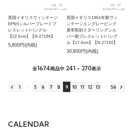
英国イギリスヴィンテージ
英国イギリス1961年製ヴィ
EPNSシルバープレートブ
ンテージエングレービング
レスレット/バングル
唐草彫刻スターリングシル
【22.5cm】【N-27194】
バー製ブレスレット/バング
ル【17.5cm】【N-27192】
5,800円(内税)
30,800円(内税)
1674
241 - 270
全
商品中
表示
1
5
6
7
8
9
10
11
12
13
56
CALENDAR