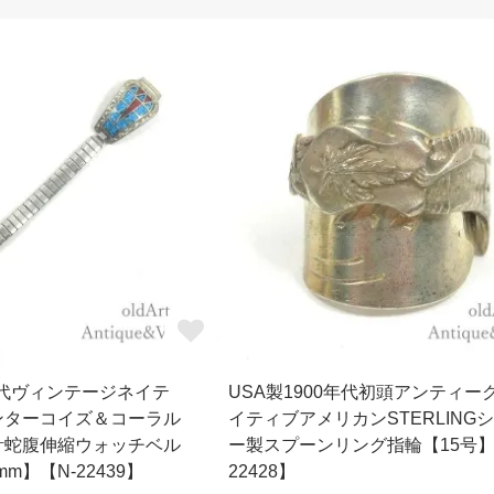
0年代ヴィンテージネイテ
USA製1900年代初頭アンティー
ンターコイズ＆コーラル
イティブアメリカンSTERLING
計蛇腹伸縮ウォッチベル
ー製スプーンリング指輪【15号】
m】【N-22439】
22428】