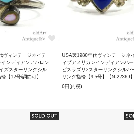
0年代ヴィンテージネイテ
USA製1980年代ヴィンテージネ
ンインディアンアバロン
ィブアメリカンインディアンハー
コイズスターリングシル
ピスラズリ×スターリングシルバ
輪【12号/調節可】
リング指輪【9.5号】【N-22369
0円(内税)
SOLD OUT
SO