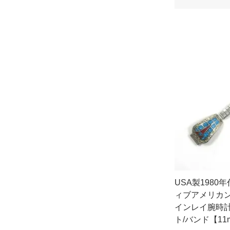
USA製198
ィブアメリカ
インレイ腕時
ト/バンド【11m