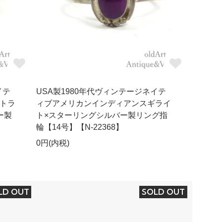
イテ
USA製1980年代ヴィンテージネイテ
トラ
ィブアメリカンインディアンスギライ
ー製
ト×スターリングシルバー製リング指
】
輪【14号】【N-22368】
0円(内税)
LD OUT
SOLD OUT