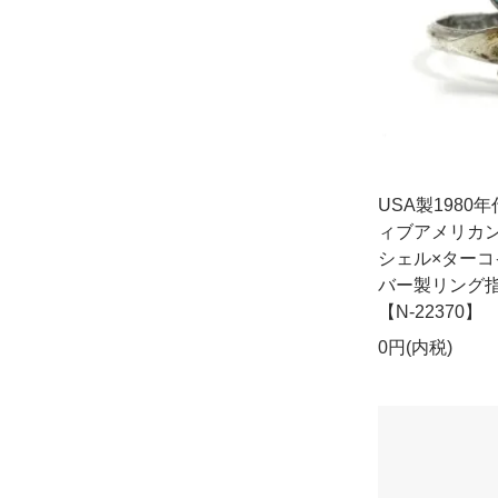
USA製198
ィブアメリカ
シェル×ター
バー製リング指
【N-22370】
0円(内税)