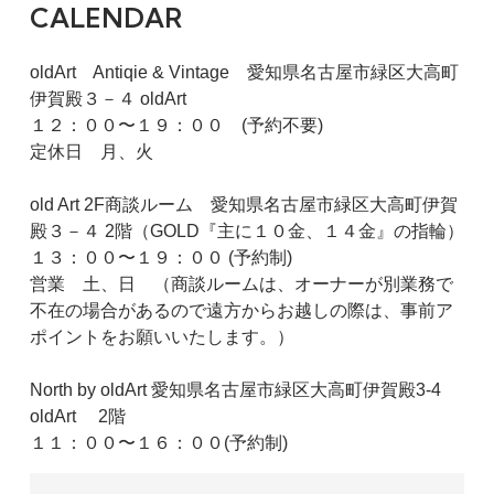
CALENDAR
oldArt Antiqie & Vintage 愛知県名古屋市緑区大高町
伊賀殿３－４ oldArt
１２：００〜１９：００ (予約不要)
定休日 月、火
old Art 2F商談ルーム 愛知県名古屋市緑区大高町伊賀
殿３－４ 2階（GOLD『主に１０金、１４金』の指輪）
１３：００〜１９：００ (予約制)
営業 土、日 （商談ルームは、オーナーが別業務で
不在の場合があるので遠方からお越しの際は、事前ア
ポイントをお願いいたします。）
North by oldArt 愛知県名古屋市緑区大高町伊賀殿3-4
oldArt 2階
１１：００〜１６：００(予約制)