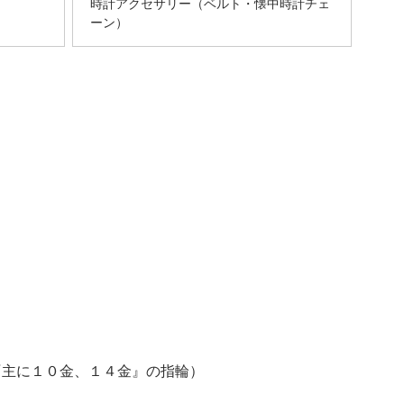
時計アクセサリー（ベルト・懐中時計チェ
ーン）
LD『主に１０金、１４金』の指輪）