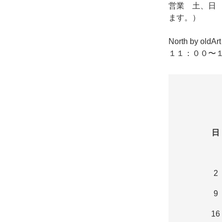
営業 土、日
ます。）
North by o
１１：００〜１
日
2
9
16