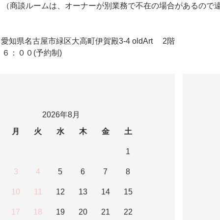
 （商談ルームは、オーナーが別業務で不在の場合があるので
ldArt 愛知県名古屋市緑区大高町伊賀殿3-4 oldArt 2階
６：００(予約制)
2026年8月
月
火
水
木
金
土
1
3
4
5
6
7
8
10
11
12
13
14
15
17
18
19
20
21
22