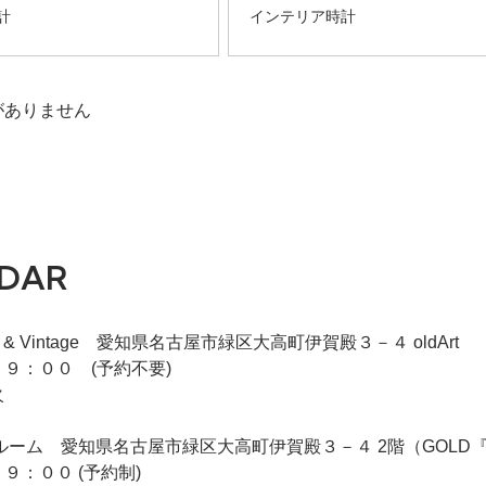
計
インテリア時計
がありません
DAR
iqie & Vintage 愛知県名古屋市緑区大高町伊賀殿３－４ oldArt
９：００ (予約不要)
火
 2F商談ルーム 愛知県名古屋市緑区大高町伊賀殿３－４ 2階（GO
９：００ (予約制)