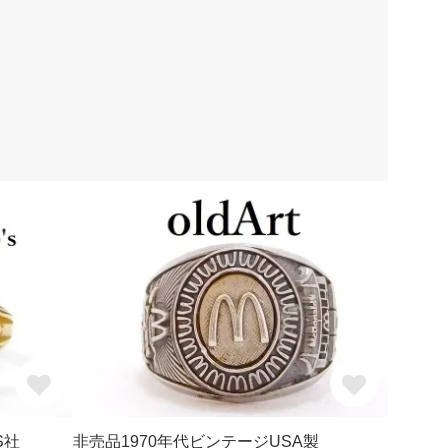
S社
非売品1970年代ビンテージUSA製