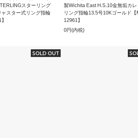
TERLINGスターリング
製Wichita East H.S.10金無垢カ
ジャスター式リング指輪
リング指輪13.5号10Kゴールド【M
1】
12961】
0円(内税)
SOLD OUT
SO