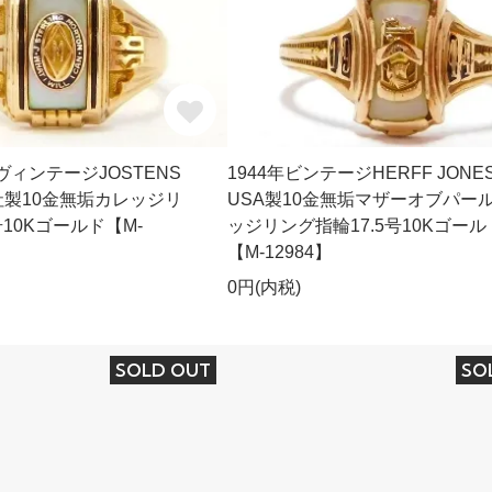
AヴィンテージJOSTENS
1944年ビンテージHERFF JONE
製10金無垢カレッジリ
USA製10金無垢マザーオブパー
号10Kゴールド【M-
ッジリング指輪17.5号10Kゴール
【M-12984】
0円(内税)
SOLD OUT
SO