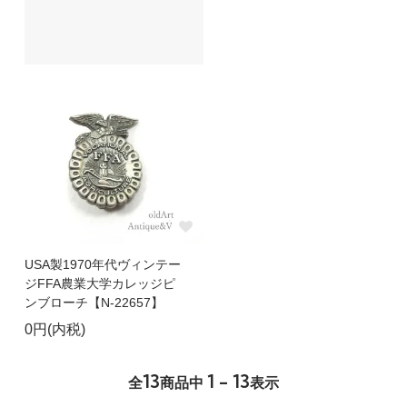
USA製1970年代ヴィンテー
ジFFA農業大学カレッジピ
ンブローチ【N-22657】
0円(内税)
13
1 - 13
全
商品中
表示