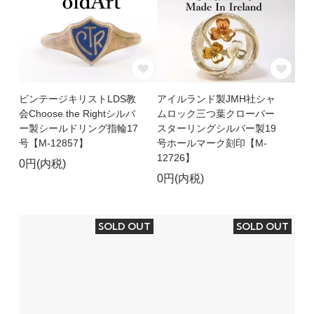
ビンテージキリストLDS教
アイルランド製JMH社シャ
会Choose the Rightシルバ
ムロック三つ葉クローバー
ー製シールドリング指輪17
スターリングシルバー製19
号【M-12857】
号ホールマーク刻印【M-
12726】
0円(内税)
0円(内税)
SOLD OUT
SOLD OUT