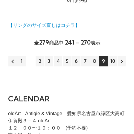
0円(内税)
【リングのサイズ直しはコチラ】
279
241 - 270
全
商品中
表示
1
2
3
4
5
6
7
8
9
10
CALENDAR
oldArt Antiqie & Vintage 愛知県名古屋市緑区大高町
伊賀殿３－４ oldArt
１２：００〜１９：００ (予約不要)