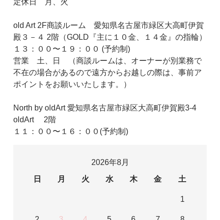
定休日 月、火
old Art 2F商談ルーム 愛知県名古屋市緑区大高町伊賀
殿３－４ 2階（GOLD『主に１０金、１４金』の指輪）
１３：００〜１９：００ (予約制)
営業 土、日 （商談ルームは、オーナーが別業務で
不在の場合があるので遠方からお越しの際は、事前ア
ポイントをお願いいたします。）
North by oldArt 愛知県名古屋市緑区大高町伊賀殿3-4
oldArt 2階
１１：００〜１６：００(予約制)
2026年8月
日
月
火
水
木
金
土
1
2
3
4
5
6
7
8