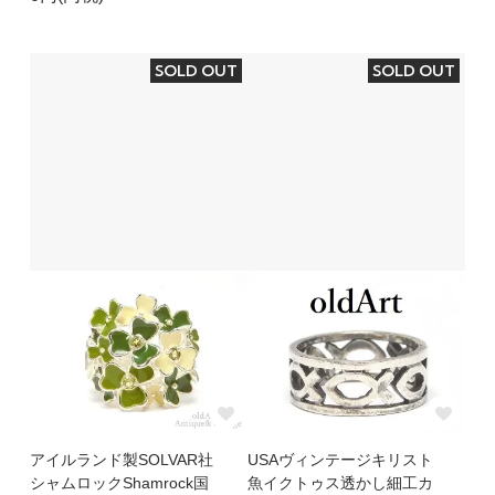
SOLD OUT
SOLD OUT
アイルランド製SOLVAR社
USAヴィンテージキリスト
シャムロックShamrock国
魚イクトゥス透かし細工カ