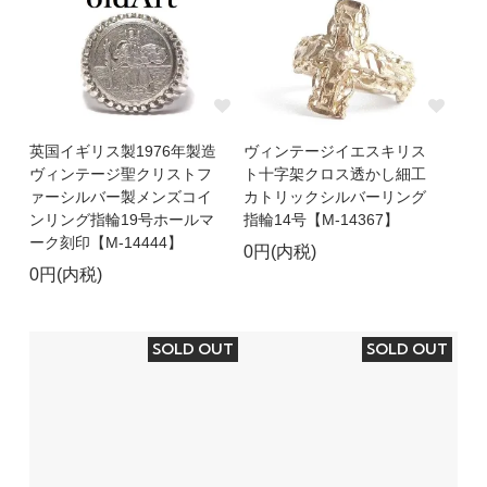
英国イギリス製1976年製造
ヴィンテージイエスキリス
ヴィンテージ聖クリストフ
ト十字架クロス透かし細工
ァーシルバー製メンズコイ
カトリックシルバーリング
ンリング指輪19号ホールマ
指輪14号【M-14367】
ーク刻印【M-14444】
0円(内税)
0円(内税)
SOLD OUT
SOLD OUT