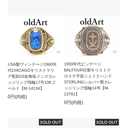
1959年代ビンテージ
USA製ヴィンテージ1960年
BALFOUR社製キリストク
代CHICAGOキリストマリ
ロス十字架シェイクハンド
ア彫刻10金無垢メンズカレ
STERLINGシルバー製カレ
ッジリング指輪17号10Kゴ
ッジリング指輪14号【M-
ールド【M-14134】
13781】
0円(内税)
0円(内税)
SOLD OUT
SOLD OUT