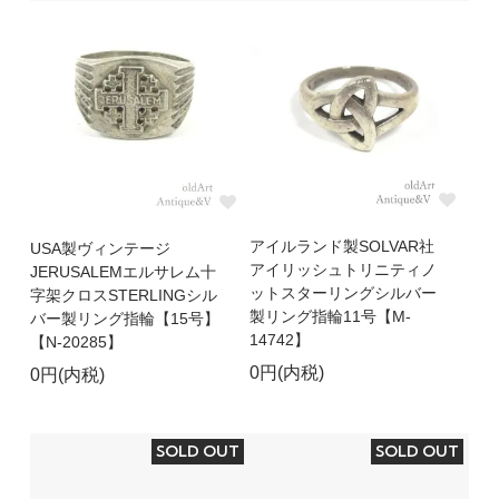
アイルランド製SOLVAR社
USA製ヴィンテージ
アイリッシュトリニティノ
JERUSALEMエルサレム十
ットスターリングシルバー
字架クロスSTERLINGシル
製リング指輪11号【M-
バー製リング指輪【15号】
14742】
【N-20285】
0円(内税)
0円(内税)
SOLD OUT
SOLD OUT