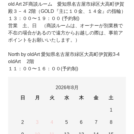
old Art 2F商談ルーム 愛知県名古屋市緑区大高町伊賀
殿３－４ 2階（GOLD『主に１０金、１４金』の指輪）
１３：００〜１９：００ (予約制)
営業 土、日 （商談ルームは、オーナーが別業務で
不在の場合があるので遠方からお越しの際は、事前ア
ポイントをお願いいたします。）
North by oldArt 愛知県名古屋市緑区大高町伊賀殿3-4
oldArt 2階
１１：００〜１６：００(予約制)
2026年8月
日
月
火
水
木
金
土
1
2
3
4
5
6
7
8