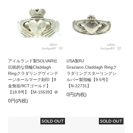
アイルランド製SOLVAR社
USA製RJ
伝統的な指輪Claddagh
Graziano.Claddagh Ringク
Ringクラダリングヴィンテ
ラダリングスターリングシ
ージホールマーク刻印【9
ルバー製指輪【9.5号】
金無垢/9CTゴールド】
【N-22731】
【18.8号】【M-15539】＠
0円(内税)
0円(内税)
SOLD OUT
SOLD OUT