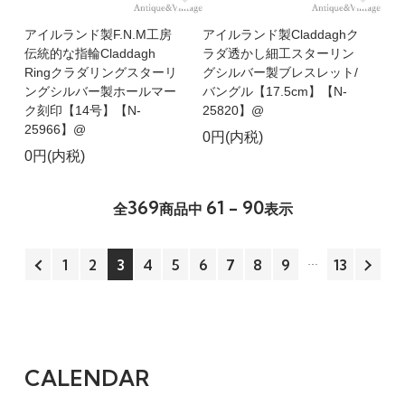
アイルランド製F.N.M工房
アイルランド製Claddaghク
伝統的な指輪Claddagh
ラダ透かし細工スターリン
Ringクラダリングスターリ
グシルバー製ブレスレット/
ングシルバー製ホールマー
バングル【17.5cm】【N-
ク刻印【14号】【N-
25820】@
25966】@
0円(内税)
0円(内税)
369
61 - 90
全
商品中
表示
1
2
3
4
5
6
7
8
9
13
CALENDAR