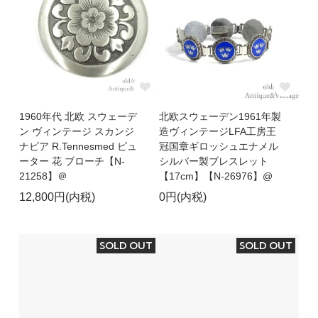
1960年代 北欧 スウェーデ
北欧スウェーデン1961年製
ン ヴィンテージ スカンジ
造ヴィンテージLFA工房王
ナビア R.Tennesmed ピュ
冠国章ギロッシュエナメル
ーター 花 ブローチ【N-
シルバー製ブレスレット
21258】＠
【17cm】【N-26976】@
12,800円(内税)
0円(内税)
SOLD OUT
SOLD OUT