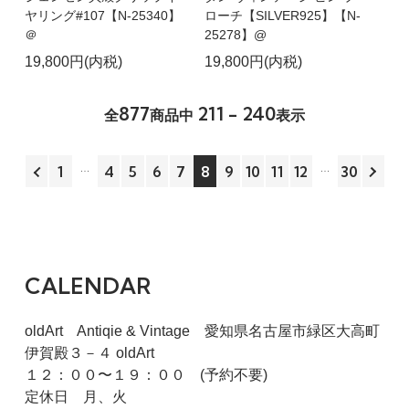
ヤリング#107【N-25340】
ローチ【SILVER925】【N-
＠
25278】@
19,800円(内税)
19,800円(内税)
877
211 - 240
全
商品中
表示
1
4
5
6
7
8
9
10
11
12
30
CALENDAR
oldArt Antiqie & Vintage 愛知県名古屋市緑区大高町
伊賀殿３－４ oldArt
１２：００〜１９：００ (予約不要)
定休日 月、火