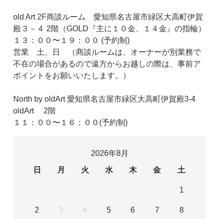
old Art 2F商談ルーム 愛知県名古屋市緑区大高町伊賀
殿３－４ 2階（GOLD『主に１０金、１４金』の指輪）
１３：００〜１９：００ (予約制)
営業 土、日 （商談ルームは、オーナーが別業務で
不在の場合があるので遠方からお越しの際は、事前ア
ポイントをお願いいたします。）
North by oldArt 愛知県名古屋市緑区大高町伊賀殿3-4
oldArt 2階
１１：００〜１６：００(予約制)
2026年8月
日
月
火
水
木
金
土
1
2
3
4
5
6
7
8